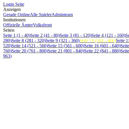
L
ogin Seite
Anzeigen
G
erade Online
A
lle Spieler
Admin
t
eam
Institutionen
O
ffizielle Ämter
V
olksfront
Seiten
S
eite 1 (1 - 40)
S
e
ite 2 (41 - 80)
Se
i
te 3 (81 - 120)
Seite
4
(121 - 160)
S
280)
Seite
8
(281 - 320)
Seite
9
(321 - 360)
Seite
1
0 (361 - 400)
Seite 1
520)
Seite 14 (521 - 560)
Seite 15 (561 - 600)
Seite 16 (601 - 640)
Seit
760)
Seite 2
0
(761 - 800)
Seite 21 (801 - 840)
Seite 22 (841 - 880)
Seit
963)