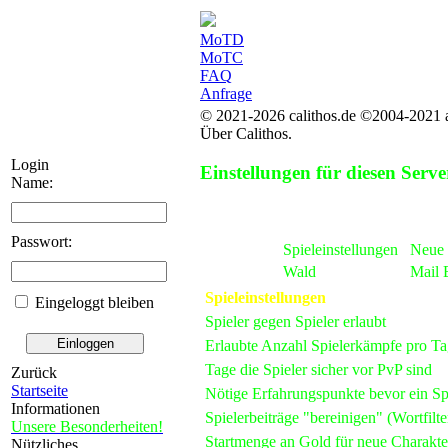
MoTD
MoTC
FAQ
Anfrage
© 2021-2026 calithos.de ©2004-2021 a
Über Calithos.
Login
Einstellungen für diesen Serve
Name:
Passwort:
Spieleinstellungen
Neue
Wald
Mail E
Spieleinstellungen
Eingeloggt bleiben
Spieler gegen Spieler erlaubt
Erlaubte Anzahl Spielerkämpfe pro T
Tage die Spieler sicher vor PvP sind
Zurück
S
tartseite
Nötige Erfahrungspunkte bevor ein Sp
Informationen
Spielerbeiträge "bereinigen" (Wortfilte
U
nsere Besonderheiten!
Startmenge an Gold für neue Charakte
Nützliches